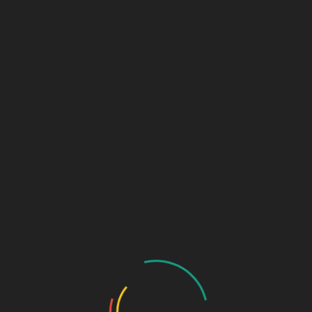
Haileiht-Verlag
0
Menü
der kleine faire Verlag
Schlagwort:
Vogt
Buchpremiere
17.10.2019:
OKT.
03
“Weites Meer, ferne Länder”
in Burg (Spreewald)
2019
Von
ADMIN
Aus
Am 17.10.2019, um 19.00 Uhr präsentiert der
Verlag gemeinsam mit dem …
NEUESTE BEITRÄGE
26.08.2020:
Autorenlesung von Bernd Beyer in der