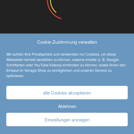
Gemeindebibliothek Bad Saarow
21.12.2019:
Verkaufsstand auf dem Noß­dorfer Weih­
nachts­markt in Forst (Lausitz)
17.10.2019:
Buchpremiere “Weites Meer, ferne Länder” in
Burg (Spreewald)
Cookie-Zustimmung verwalten
Wir achten Ihre Privatsphäre und verwenden nur Cookies, um diese
Webseiten korrekt darstellen zu können, externe Inhalte (z. B. Google-
AGB
•
Widerrufsbelehrung
•
Datenschutzerklärung
Schriftarten oder YouTube-Videos) einbinden zu können, sowie Ihnen den
Einkauf im Verlags-Shop zu ermöglichen und unseren Service zu
•
Kontakt
•
Impressum
optimieren.
alle Cookies akzeptieren
Ablehnen
Einstellungen anzeigen