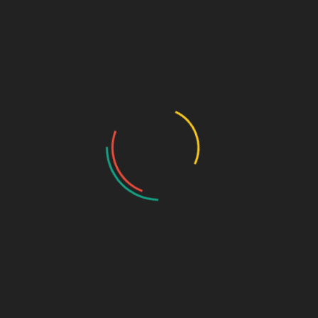
in den Warenkorb gelegten Waren bleiben darin enthalten,
bis Sie diese bezahlen. Wir können diese Cookies ohne
Ihr Einverständnis platzieren.
7.2 Analysecookies
Wir verwenden keine Analysecookies auf dieser Webseite.
7.3 Werbecookies
Wir verwenden keine Werbecookies auf dieser Webseite.
7.4 Sozial-Medien-Buttons
Auf unserer Webseite nutzen wir keine Sozial-Medien-
Buttons, um Internetseiten zu bewerten oder in sozialen
Netzwerken zu teilen.
Von uns platzierbare Cookies
Eine Liste der möglichen Cookies, die durch unsere
Webseite gesetzt werden können, finden Sie
hier
.
Ihre Rechte in Bezug auf persönliche Daten
Ihre Rechte zu Ihren gespeicherten personenbezogenen