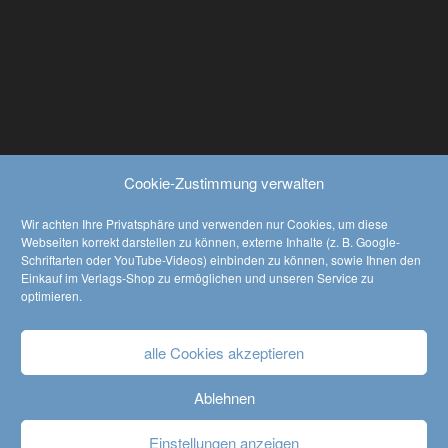
Mi
Ma
Filter
Cookie-Zustimmung verwalten
NACH BEWERTUNG FILTERN
Wir achten Ihre Privatsphäre und verwenden nur Cookies, um diese
(1)
Webseiten korrekt darstellen zu können, externe Inhalte (z. B. Google-
Bewertet mit
Schriftarten oder YouTube-Videos) einbinden zu können, sowie Ihnen den
5
von 5
KATALOG HERUNTERLADEN
Einkauf im Verlags-Shop zu ermöglichen und unseren Service zu
optimieren.
download
alle Cookies akzeptieren
Ablehnen
AGB
•
Widerrufsbelehrung
•
Datenschutzerklärung
Einstellungen anzeigen