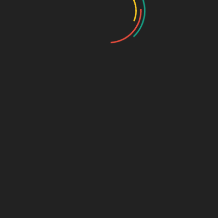
nach Inhalt
Kurzgeschichten
Roman
Sachbuch
nach Verarbeitung
Hardcover
Softcover
Taschenbuch
Hörbücher
Werbe-Artikel
Antiquariat
NACH PREIS FILTERN