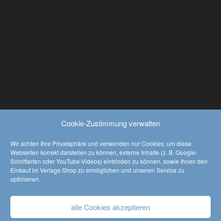
NACH PREIS FILTERN
Mi
Ma
Filter
NACH BEWERTUNG FILTERN
Cookie-Zustimmung verwalten
(3)
Bewertet mit
Wir achten Ihre Privatsphäre und verwenden nur Cookies, um diese
(1)
5
von 5
Webseiten korrekt darstellen zu können, externe Inhalte (z. B. Google-
Bewertet
Schriftarten oder YouTube-Videos) einbinden zu können, sowie Ihnen den
mit
4
von
KATALOG HERUNTERLADEN
Einkauf im Verlags-Shop zu ermöglichen und unseren Service zu
5
optimieren.
download
alle Cookies akzeptieren