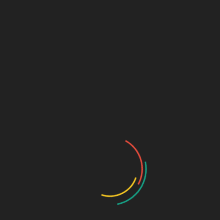
Kategorie:
Antiquariat
MATION
n Ber­lin-Frie­
men, Fröh­lich­
m Aner­kennung