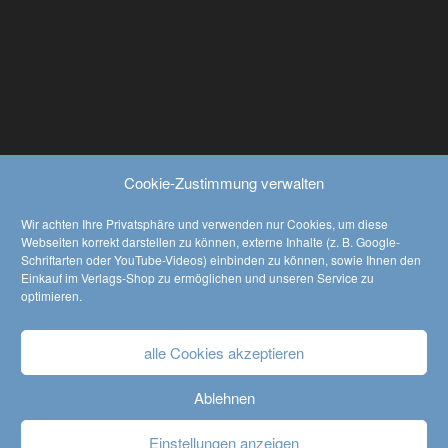
nach Verarbeitung
Hardcover
Softcover
Taschenbuch
Hörbücher
Cookie-Zustimmung verwalten
Werbe-Artikel
Antiquariat
Wir achten Ihre Privatsphäre und verwenden nur Cookies, um diese
Webseiten korrekt darstellen zu können, externe Inhalte (z. B. Google-
Schriftarten oder YouTube-Videos) einbinden zu können, sowie Ihnen den
KATALOG HERUNTERLADEN
Einkauf im Verlags-Shop zu ermöglichen und unseren Service zu
optimieren.
download
alle Cookies akzeptieren
Ablehnen
AGB
•
Widerrufsbelehrung
•
Datenschutzerklärung
Einstellungen anzeigen