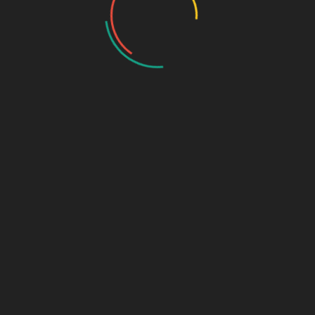
Gefühlswelt der Autorin, ihrer Wünsche und
Sehnsüchte, die sie in den Roman gepackt hat.
Vielleicht eher was für Frauen.
Nicht verifizierter Kauf.
Mehr Informationen
Fügen Sie Ihre Rezension hinzu
Sie müssen
angemeldet
sein, um eine Rezension
veröffentlichen zu können.
Das könnte Ihnen auch
gefallen …
Wolfgang Richter
Grenzwertig